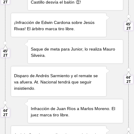
Castillo
desvía el balón 👏!
2T
¡Infracción de
Edwin Cardona
sobre
Jesús
45'
Rivas
! El árbitro marca tiro libre.
2T
Saque de meta para Junior, lo realiza
Mauro
45'
Silveira
.
2T
Disparo de
Andrés Sarmiento
y el remate se
44'
va afuera. At. Nacional tendrá que seguir
2T
insistiendo.
Infracción de
Juan Ríos
a
Marlos Moreno
. El
44'
juez marca tiro libre.
2T