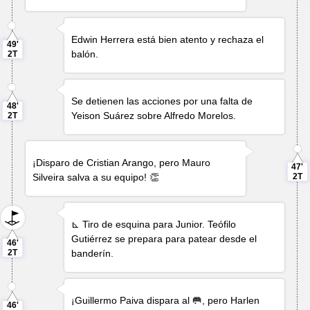
Edwin Herrera
está bien atento y rechaza el
49'
balón.
2T
Se detienen las acciones por una falta de
48'
Yeison Suárez
sobre
Alfredo Morelos
.
2T
¡Disparo de
Cristian Arango
, pero
Mauro
47'
Silveira
salva a su equipo! 👏
2T
⊾ Tiro de esquina para Junior.
Teófilo
Gutiérrez
se prepara para patear desde el
46'
2T
banderín.
¡
Guillermo Paiva
dispara al 🥅, pero
Harlen
46'