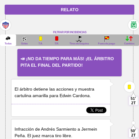
RELATO
FILTRAR POR INCIDENCIAS
Todas
Goles
T.A.
T.R.
Tiros de Esquina
Fuera de juego
Cambios
📣 ¡NO DA TIEMPO PARA MÁS! ¡EL ÁRBITRO
PITA EL FINAL DEL PARTIDO!
El árbitro detiene las acciones y muestra
cartulina amarilla para
Edwin Cardona
.
51'
2T
Infracción de
Andrés Sarmiento
a
Jermein
50'
Peña
. El juez marca tiro libre.
2T