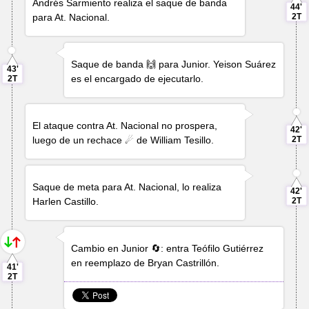
Andrés Sarmiento
realiza el saque de banda
44'
para At. Nacional.
2T
Saque de banda 🙌 para Junior.
Yeison Suárez
43'
es el encargado de ejecutarlo.
2T
El ataque contra At. Nacional no prospera,
42'
luego de un rechace ☄ de
William Tesillo
.
2T
Saque de meta para At. Nacional, lo realiza
42'
Harlen Castillo
.
2T
Cambio en Junior 🔄: entra
Teófilo Gutiérrez
en reemplazo de
Bryan Castrillón
.
41'
2T