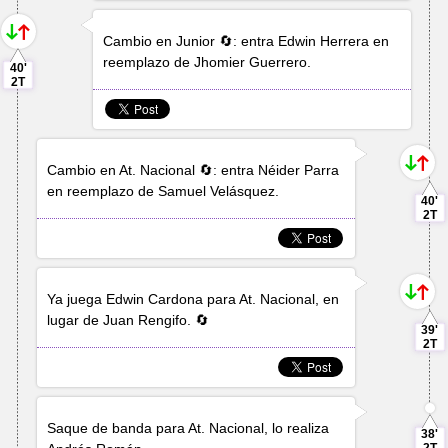
Cambio en Junior 🔄: entra
Edwin Herrera
en
reemplazo de
Jhomier Guerrero
.
40'
2T
Cambio en At. Nacional 🔄: entra
Néider Parra
en reemplazo de
Samuel Velásquez
.
40'
2T
Ya juega
Edwin Cardona
para At. Nacional, en
lugar de
Juan Rengifo
. 🔄
39'
2T
Saque de banda para At. Nacional, lo realiza
38'