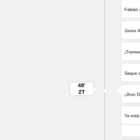
Fabián
Júnior 
¡Treme
Saque d
49'
2T
¡
Jhon D
Ya est