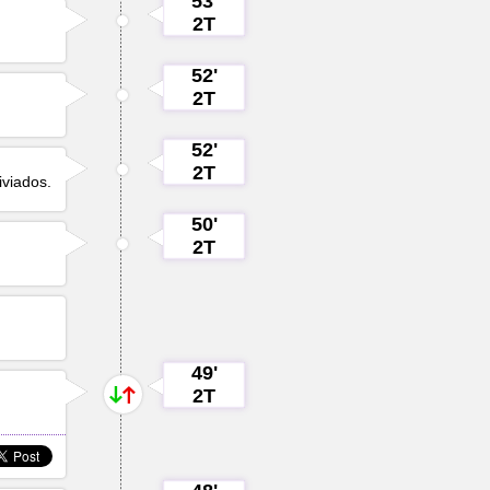
53'
2T
52'
2T
52'
2T
iviados.
50'
2T
49'
2T