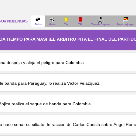
POR INCIDENCIAS
Todas
Goles
T.A.
T.R.
Tiros de Esquina
Fuera de juego
 DA TIEMPO PARA MÁS! ¡EL ÁRBITRO PITA EL FINAL DEL PARTID
ina
despeja y aleja el peligro para Colombia
e banda para Paraguay, lo realiza
Víctor Velázquez
.
ojica
realiza el saque de banda para Colombia.
ro hace sonar su silbato. Infracción de
Carlos Cuesta
sobre
Ángel Rom