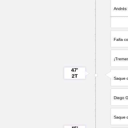
Andrés
Falta c
¡Treme
47'
2T
Saque 
Diego 
Saque 