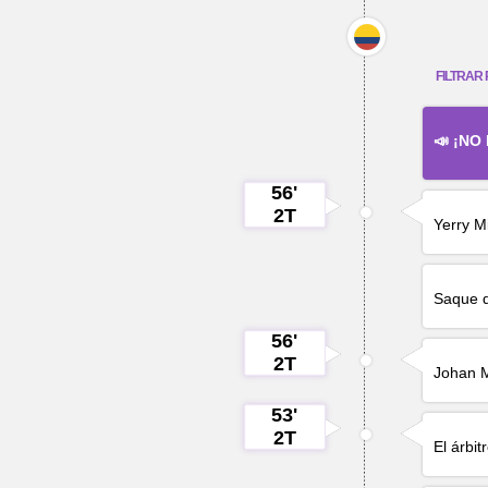
FILTRAR 
📣 ¡NO
56'
2T
Yerry M
Saque d
56'
2T
Johan M
53'
2T
El árbit