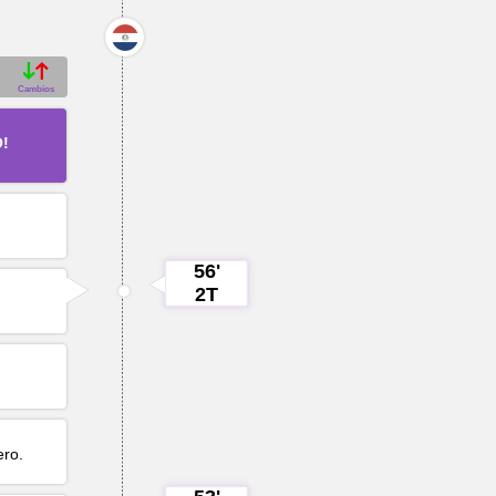
Cambios
O!
56'
2T
ero
.