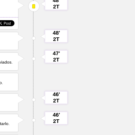
48'
2T
48'
2T
47'
2T
viados.
o.
46'
2T
46'
2T
arlo.