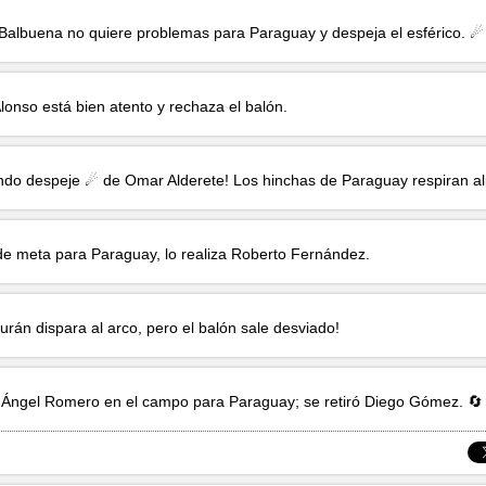
 Balbuena
no quiere problemas para Paraguay y despeja el esférico. ☄
Alonso
está bien atento y rechaza el balón.
ndo despeje ☄ de
Omar Alderete
! Los hinchas de Paraguay respiran al
e meta para Paraguay, lo realiza
Roberto Fernández
.
urán
dispara al arco, pero el balón sale desviado!
á
Ángel Romero
en el campo para Paraguay; se retiró
Diego Gómez
. 🔄