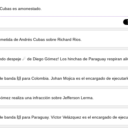
 Cubas
es amonestado.
ometida de
Andrés Cubas
sobre
Richard Rios
.
ndo despeje ☄ de
Diego Gómez
! Los hinchas de Paraguay respiran ali
de banda 🙌 para Colombia.
Johan Mojica
es el encargado de ejecutarl
Gómez
realiza una infracción sobre
Jefferson Lerma
.
de banda 🙌 para Paraguay.
Víctor Velázquez
es el encargado de ejecut