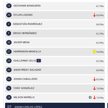
12
GEOVANNI BANGUERA
6.7 Pts
26
DYLAN LOZANO
6.8 Pts
2
SEBASTIÁN RODRÍGUEZ
6.8 Pts
5
DIEGO HERNÁNDEZ
6.1 Pts
32
JAVIER MENA
6.3 Pts
27
HARRINSON MANCILLA
5.8 Pts
28
GUILLERMO CELIS
C
6.2 Pts
20
JHON FREDY SALAZAR
6.6 Pts
23
JOHAN CABALLERO
6.0 Pts
11
YONY GONZÁLEZ
7.6 Pts
19
WILSON MORELO
7.9 Pts
DT
JHANN CARLOS LÓPEZ