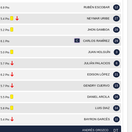
RUBÉN ESCOBAR
12
6.9 Pts
NEYMAR URIBE
27
5.4 Pts
JHON GAMBOA
28
5.2 Pts
C
CARLOS RAMÍREZ
29
6.1 Pts
JUAN HOLGUÍN
3
5.0 Pts
JULIÁN PALACIOS
6
5.7 Pts
EDISON LÓPEZ
21
6.2 Pts
GENDRY CUERVO
15
5.7 Pts
DANIEL ARCILA
26
5.5 Pts
LUIS DIAZ
34
5.8 Pts
BAYRON GARCÉS
11
5.4 Pts
ANDRÉS OROZCO
DT