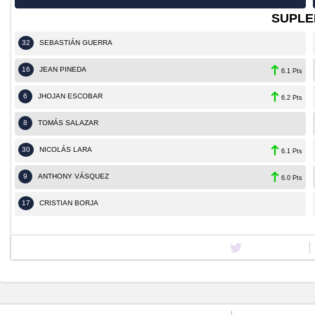
SUPLE
32
SEBASTIÁN GUERRA
16
JEAN PINEDA
6.1 Pts
6
JHOJAN ESCOBAR
6.2 Pts
8
TOMÁS SALAZAR
30
NICOLÁS LARA
6.1 Pts
9
ANTHONY VÁSQUEZ
6.0 Pts
17
CRISTIAN BORJA