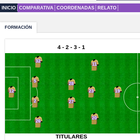
INICIO
COMPARATIVA
COORDENADAS
RELATO
FORMACIÓN
4 - 2 - 3 - 1
32
11
5
28
23
12
19
2
27
20
26
TITULARES