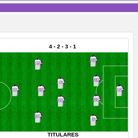
4 - 2 - 3 - 1
27
15
28
6
26
11
12
29
21
34
3
TITULARES