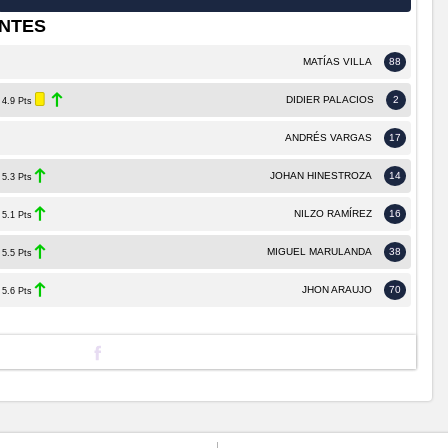
NTES
MATÍAS VILLA
88
DIDIER PALACIOS
2
4.9 Pts
ANDRÉS VARGAS
17
JOHAN HINESTROZA
14
5.3 Pts
NILZO RAMÍREZ
16
5.1 Pts
MIGUEL MARULANDA
38
5.5 Pts
JHON ARAUJO
70
5.6 Pts