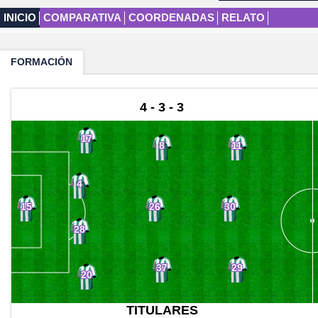
INICIO
COMPARATIVA
COORDENADAS
RELATO
FORMACIÓN
4 - 3 - 3
17
8
11
4
26
30
15
28
37
29
20
TITULARES