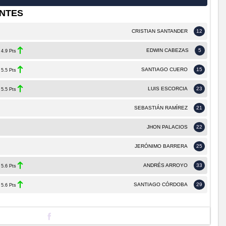
NTES
CRISTIAN SANTANDER
12
EDWIN CABEZAS
5
4.9 Pts
SANTIAGO CUERO
15
5.5 Pts
LUIS ESCORCIA
23
5.5 Pts
SEBASTIÁN RAMÍREZ
21
JHON PALACIOS
22
JERÓNIMO BARRERA
25
ANDRÉS ARROYO
33
5.6 Pts
SANTIAGO CÓRDOBA
29
5.6 Pts