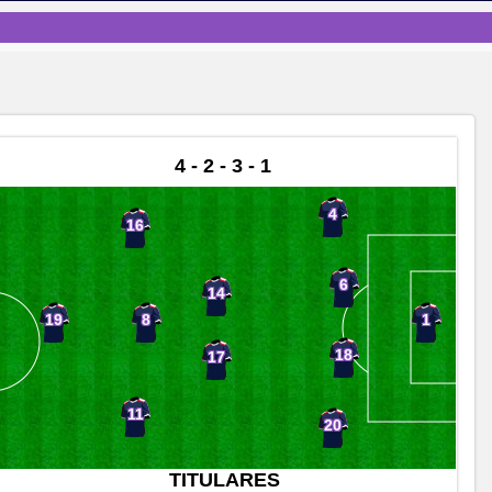
4 - 2 - 3 - 1
4
16
6
14
8
19
1
18
17
11
20
TITULARES