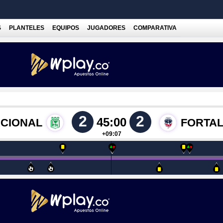
S
PLANTELES
EQUIPOS
JUGADORES
COMPARATIVA
2
2
45:00
ACIONAL
FORTAL
+09:07