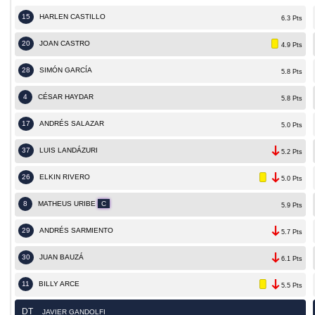
15
HARLEN CASTILLO
6.3 Pts
20
JOAN CASTRO
4.9 Pts
28
SIMÓN GARCÍA
5.8 Pts
4
CÉSAR HAYDAR
5.8 Pts
17
ANDRÉS SALAZAR
5.0 Pts
37
LUIS LANDÁZURI
5.2 Pts
26
ELKIN RIVERO
5.0 Pts
8
MATHEUS URIBE
C
5.9 Pts
29
ANDRÉS SARMIENTO
5.7 Pts
30
JUAN BAUZÁ
6.1 Pts
11
BILLY ARCE
5.5 Pts
DT
JAVIER GANDOLFI