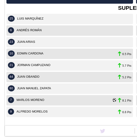
SUPLE
25
LUIS MARQUÍNEZ
6
ANDRÉS ROMÁN
23
JUAN ARIAS
10
EDWIN CARDONA
6.5 Pts
21
JORMAN CAMPUZANO
5.7 Pts
44
JUAN OBANDO
5.2 Pts
80
JUAN MANUEL ZAPATA
7
MARLOS MORENO
8.1 Pts
9
ALFREDO MORELOS
6.6 Pts