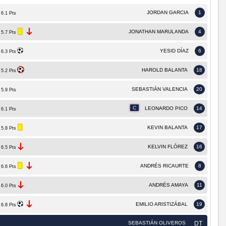
JORDAN GARCIA
1
6.1 Pts
JONATHAN MARULANDA
4
5.7 Pts
YESID DÍAZ
6
6.3 Pts
HAROLD BALANTA
18
5.2 Pts
SEBASTIÁN VALENCIA
20
5.9 Pts
C
LEONARDO PICO
14
6.1 Pts
KEVIN BALANTA
17
5.8 Pts
KELVIN FLÓREZ
16
6.5 Pts
ANDRÉS RICAURTE
8
6.6 Pts
ANDRÉS AMAYA
11
6.0 Pts
EMILIO ARISTIZÁBAL
19
6.8 Pts
SEBASTIÁN OLIVEROS
DT