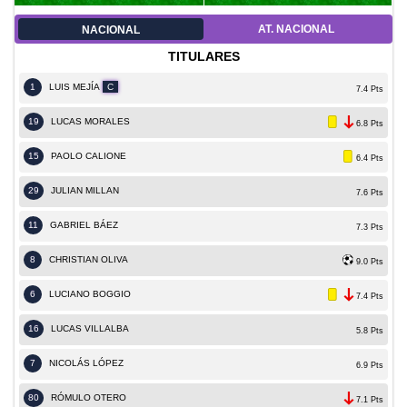
AT. NACIONAL
NACIONAL
TITULARES
1
LUIS MEJÍA
C
7.4 Pts
19
LUCAS MORALES
6.8 Pts
15
PAOLO CALIONE
6.4 Pts
29
JULIAN MILLAN
7.6 Pts
11
GABRIEL BÁEZ
7.3 Pts
8
CHRISTIAN OLIVA
9.0 Pts
6
LUCIANO BOGGIO
7.4 Pts
16
LUCAS VILLALBA
5.8 Pts
7
NICOLÁS LÓPEZ
6.9 Pts
80
RÓMULO OTERO
7.1 Pts