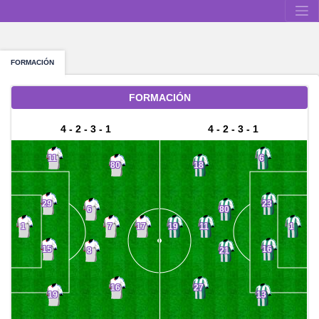
FORMACIÓN
FORMACIÓN
4 - 2 - 3 - 1
4 - 2 - 3 - 1
11
6
80
18
29
23
6
80
7
11
1
17
19
1
15
16
8
21
16
27
19
13