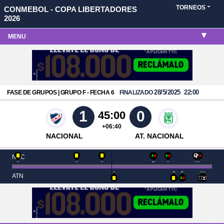
TORNEOS
CONMEBOL - COPA LIBERTADORES
2026
MENU
28/5/2025
22:00
FASE DE GRUPOS | GRUPO F - FECHA 6
FINALIZADO
1
0
45:00
+06:40
NACIONAL
AT. NACIONAL
NAC
ATN