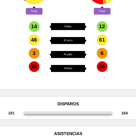
Total
Total
14
12
Goles
46
61
Al arco
3
6
Al palo
38
86
Afuera
DISPAROS
101
164
ASISTENCIAS