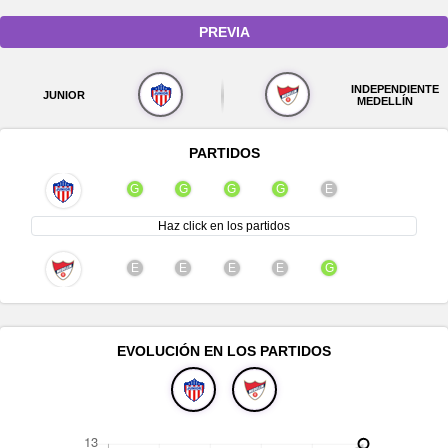
PREVIA
INDEPENDIENTE
JUNIOR
MEDELLÍN
PARTIDOS
G
G
G
G
E
Haz click en los partidos
E
E
E
E
G
EVOLUCIÓN EN LOS PARTIDOS