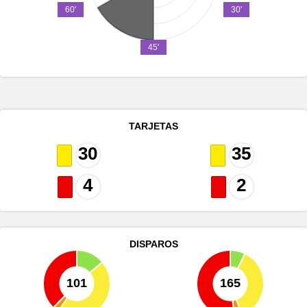
60'
30'
45'
TARJETAS
30
35
4
2
DISPAROS
101
165