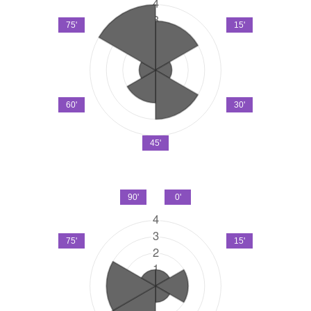
75'
15'
60'
30'
45'
90'
0'
75'
15'