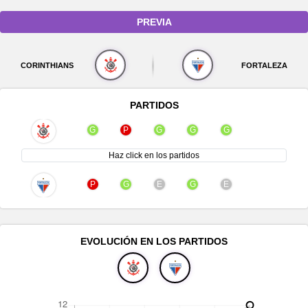
PREVIA
CORINTHIANS
FORTALEZA
PARTIDOS
G
P
G
G
G
Haz click en los partidos
P
G
E
G
E
EVOLUCIÓN EN LOS PARTIDOS