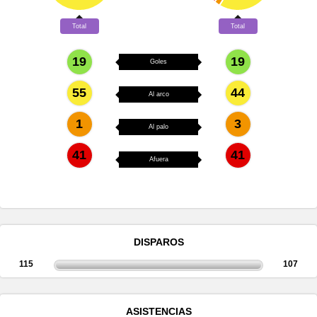
Total
Total
19
19
Goles
55
44
Al arco
1
3
Al palo
41
41
Afuera
DISPAROS
115
107
ASISTENCIAS