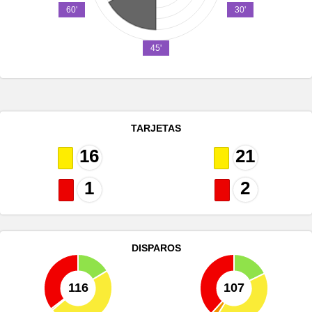
60'
30'
45'
TARJETAS
16
21
1
2
DISPAROS
116
107