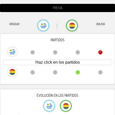
PREVIA
URUGUAY
BOLIVIA
PARTIDOS
E
E
E
P
Haz click en los partidos
G
E
E
G
E
P
EVOLUCIÓN EN LOS PARTIDOS