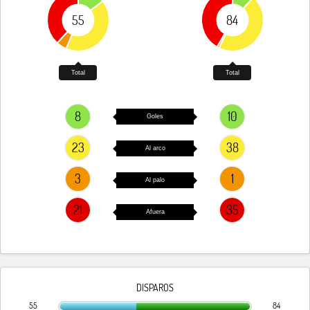
55
84
Total
Total
8
10
Goles
23
38
Al arco
3
1
Al palo
21
35
Afuera
DISPAROS
55
84