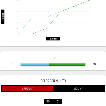
Puntos
Partidos
GOLES
8
10
GOLES POR MINUTO
URUGUAY
BOLIVIA
90'
0'