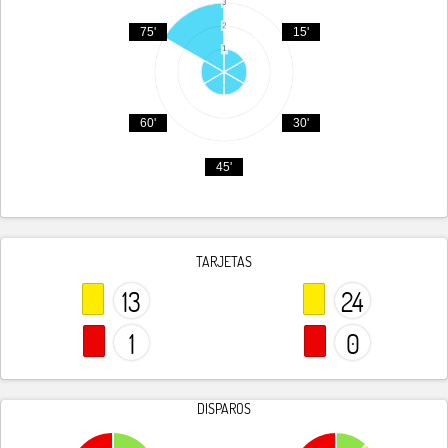
75'
15'
60'
30'
45'
TARJETAS
13
24
1
0
DISPAROS