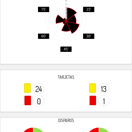
75'
15'
60'
30'
45'
TARJETAS
24
13
0
1
DISPAROS