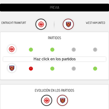
PREVIA
EINTRACHT FRANKFURT
WEST HAM UNITED
PARTIDOS
G
G
E
E
Haz click en los partidos
G
P
G
E
G
P
EVOLUCIÓN EN LOS PARTIDOS