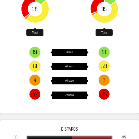
131
115
Total
Total
19
18
Goles
61
59
Al arco
4
3
Al palo
47
35
Afuera
DISPAROS
130
115